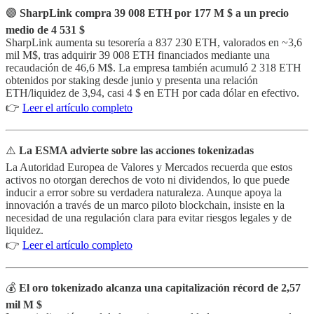
🟣
SharpLink compra 39 008 ETH por 177 M $ a un precio
medio de 4 531 $
SharpLink aumenta su tesorería a 837 230 ETH, valorados en ~3,6
mil M$, tras adquirir 39 008 ETH financiados mediante una
recaudación de 46,6 M$. La empresa también acumuló 2 318 ETH
obtenidos por staking desde junio y presenta una relación
ETH/liquidez de 3,94, casi 4 $ en ETH por cada dólar en efectivo.
👉
Leer el artículo completo
⚠️
La ESMA advierte sobre las acciones tokenizadas
La Autoridad Europea de Valores y Mercados recuerda que estos
activos no otorgan derechos de voto ni dividendos, lo que puede
inducir a error sobre su verdadera naturaleza. Aunque apoya la
innovación a través de un marco piloto blockchain, insiste en la
necesidad de una regulación clara para evitar riesgos legales y de
liquidez.
👉
Leer el artículo completo
💰
El oro tokenizado alcanza una capitalización récord de 2,57
mil M $