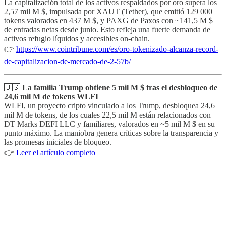
La capitalización total de los activos respaldados por oro supera los
2,57 mil M $, impulsada por XAUT (Tether), que emitió 129 000
tokens valorados en 437 M $, y PAXG de Paxos con ~141,5 M $
de entradas netas desde junio. Esto refleja una fuerte demanda de
activos refugio líquidos y accesibles on-chain.
👉
https://www.cointribune.com/es/oro-tokenizado-alcanza-record-
de-capitalizacion-de-mercado-de-2-57b/
🇺🇸
La familia Trump obtiene 5 mil M $ tras el desbloqueo de
24,6 mil M de tokens WLFI
WLFI, un proyecto cripto vinculado a los Trump, desbloquea 24,6
mil M de tokens, de los cuales 22,5 mil M están relacionados con
DT Marks DEFI LLC y familiares, valorados en ~5 mil M $ en su
punto máximo. La maniobra genera críticas sobre la transparencia y
las promesas iniciales de bloqueo.
👉
Leer el artículo completo