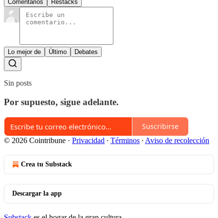
Comentarios
Restacks
Lo mejor de
Último
Debates
Sin posts
Por supuesto, sigue adelante.
Suscribirse
© 2026 Cointribune
·
Privacidad
∙
Términos
∙
Aviso de recolección
Crea tu Substack
Descargar la app
Substack
es el hogar de la gran cultura