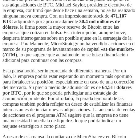
sus adquisiciones de BTC. Michael Saylor, presidente ejecutivo de
la empresa, confirmó que desde hace una semana, no se ha realizado
ninguna nueva compra. Con un impresionante stock de
471,107
BTC
adquiridos por aproximadamente
30.4 mil millones de
dólares
, la firma posee la mayor reserva de Bitcoin entre las
empresas que cotizan en bolsa. Esta interrupción, aunque breve,
despierta interrogantes sobre un posible ajuste en la estrategia de la
empresa. Paralelamente, MicroStrategy no ha vendido acciones en el
marco de su programa de levantamiento de capital
«at-the-market»
(ATM)
, lo que sugiere que actualmente no se busca financiación
adicional para continuar con las compras.
Esta pausa podría ser interpretada de diferentes maneras. Por un
lado, la empresa podría estar esperando un momento más oportuno
para fortalecer su posición, especialmente en caso de una corrección
del mercado. Su precio medio de adquisición es de
64,511 dólares
por BTC
, por lo que se podría privilegiar una estrategia de
acumulación prudente. Por otro lado, la parada temporal de las
compras también podría reflejar un deseo de estabilizar las finanzas
internas antes de iniciar nuevas adquisiciones. La ausencia de ventas
de acciones en el programa ATM sugiere que la empresa no tiene
una necesidad inmediata de liquidez, lo que podría indicar un
reajuste estratégico a corto plazo.
A pesar de esta pausa, la confianza de MicroStrategy en Bitcoin