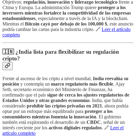
Objetivos:
regulación, innovación y liderazgo tecnológico
frente a
China y Europa. La administración Trump quiere
proteger a los
inversores mientras fortalece la competitividad de las empresas
estadounidenses
, especialmente a través de la IA y la blockchain.
Mientras el
Bitcoin cayó por debajo de los 100,000 $
, este anuncio
podría cambiar las cartas para la industria cripto. 🔗
Leer el artículo
completo
🇮🇳 ¿India lista para flexibilizar su regulación
cripto?
Frente al ascenso de los cripto a nivel mundial,
India reevalúa su
posición
y contempla un
marco regulatorio más flexible
. Ajay
Seth, secretario económico del Ministerio de Finanzas, ha
confirmado que el país
sigue de cerca los ajustes regulatorios de
Estados Unidos y otras grandes economías
. India, que había
considerado
prohibir las criptos privadas en 2021
, ahora podría
optar por un enfoque más equilibrado para
proteger a los
consumidores mientras fomenta la innovación
. El gobierno
también está explorando el desarrollo de un
CBDC
, señal de un
interés creciente por los
activos digitales regulados
. 🔗
Leer el
artículo completo