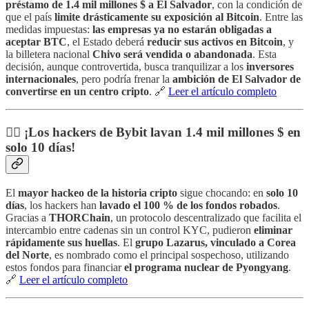
préstamo de 1.4 mil millones $ a El Salvador
, con la condición de
que el país
limite drásticamente su exposición al Bitcoin
. Entre las
medidas impuestas:
las empresas ya no estarán obligadas a
aceptar BTC
, el Estado deberá
reducir sus activos en Bitcoin
, y
la billetera nacional
Chivo será vendida o abandonada
. Esta
decisión, aunque controvertida, busca tranquilizar a los
inversores
internacionales
, pero podría frenar la
ambición de El Salvador de
convertirse en un centro cripto
. 🔗
Leer el artículo completo
🕵️‍♂️ ¡Los hackers de Bybit lavan 1.4 mil millones $ en
solo 10 días!
El
mayor hackeo de la historia cripto
sigue chocando: en
solo 10
días
, los hackers han
lavado el 100 % de los fondos robados
.
Gracias a
THORChain
, un protocolo descentralizado que facilita el
intercambio entre cadenas sin un control KYC, pudieron
eliminar
rápidamente sus huellas
. El
grupo Lazarus, vinculado a Corea
del Norte
, es nombrado como el principal sospechoso, utilizando
estos fondos para financiar
el programa nuclear de Pyongyang
.
🔗
Leer el artículo completo