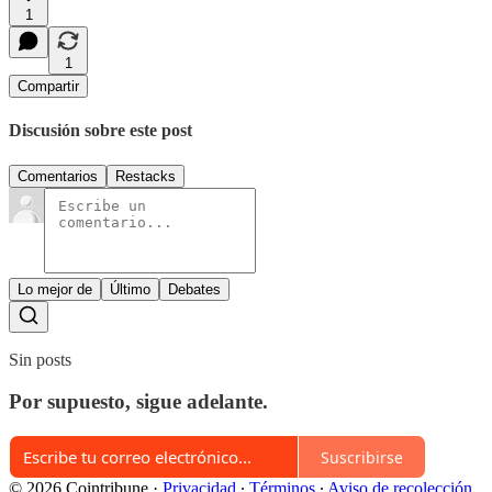
1
1
Compartir
Discusión sobre este post
Comentarios
Restacks
Lo mejor de
Último
Debates
Sin posts
Por supuesto, sigue adelante.
Suscribirse
© 2026 Cointribune
·
Privacidad
∙
Términos
∙
Aviso de recolección