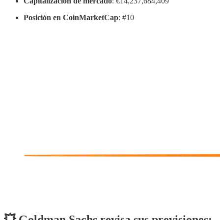
Capitalización de mercado
: €14,237,684,409
Posición en CoinMarketCap
: #10
💥 Goldman Sachs revisa sus previsiones: