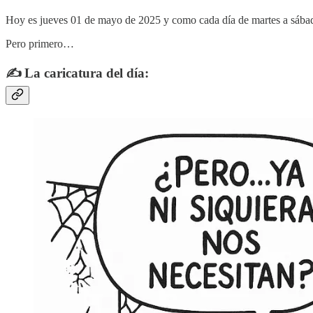
Hoy es jueves 01 de mayo de 2025 y como cada día de martes a sábado,
Pero primero…
✍️ La caricatura del día: