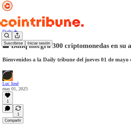
Daily ☕️
Suscribirse
Iniciar sesión
🏦 Bunq integra 300 criptomonedas en su a
Bienvenidos a la Daily tribune del jueves 01 de mayo 
Luc José
may 01, 2025
1
1
Compartir